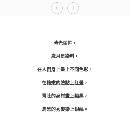
Previous
Next
時光荏苒，
歲月是染料，
在人們身上畫上不同色彩，
在稚嫩的臉點上紅暈，
青壯的身材畫上黝黑，
烏黑的秀髮染上銀絲。