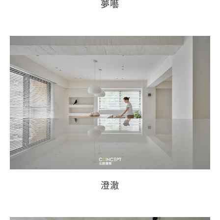
夢囈
澄澈