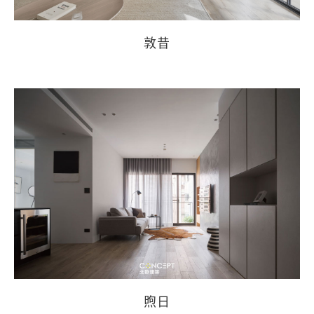
敦昔
煦日